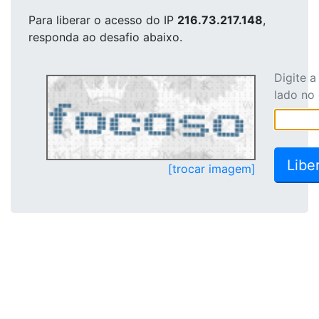
Para liberar o acesso
do IP
216.73.217.148
,
responda ao desafio abaixo.
Digite 
lado no
[trocar imagem]